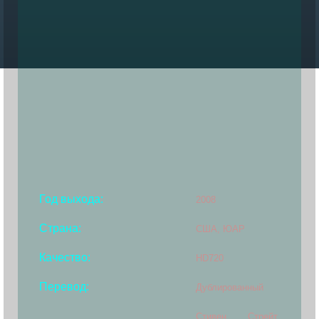
Год выхода:
2008
Страна:
США, ЮАР
Качество:
HD720
Перевод:
Дублированный
Стивен Стрейт,