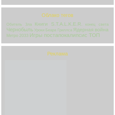
Облако тегов
Книги S.T.A.L.K.E.R.
Обитель Зла
конец света
Чернобыль
Ядерная война
Уроки Беара Гриллса
Игры постапокалипсис ТОП
Метро 2033
Реклама