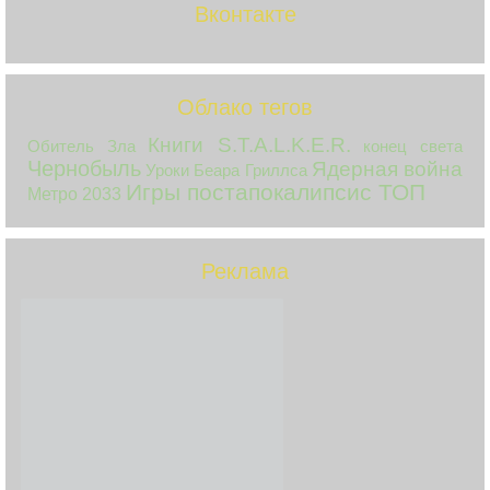
Вконтакте
Облако тегов
Книги S.T.A.L.K.E.R.
Обитель Зла
конец света
Чернобыль
Ядерная война
Уроки Беара Гриллса
Игры постапокалипсис ТОП
Метро 2033
Реклама