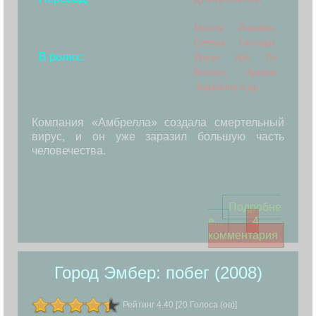
Милла Йовович,
Сиенна Гиллори,
В ролях:
Йохан Урб, Ли
Бинбин, Ариана
Энджинир и др.
Компания «Амбрелла» создала смертельный
вирус, и он уже заразил большую часть
человечества.
Подробне
е...
4
комментария
Город Эмбер: побег (2008)
Рейтинг 4.40 [20 Голоса (ов)]