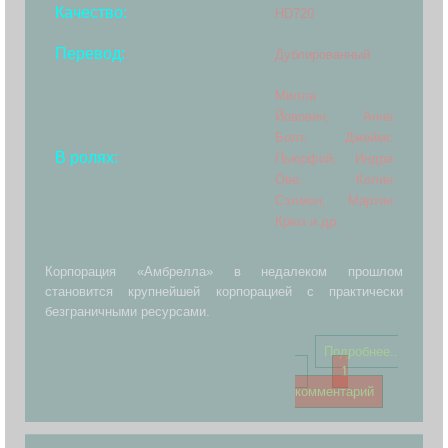
Качество:
HD720
Перевод:
Дублированный
Милла
Йовович,
Анна
Болт, Джеймс
В ролях:
Пьюрфой, Индра
Ове, Колин
Сэлмон, Мартин
Крюз и др.
Корпорация «Амбрелла» в недалеком прошлом
становится крупнейшей корпорацией с практически
безграничными ресурсами.
Подробнее..
.
1
комментарий