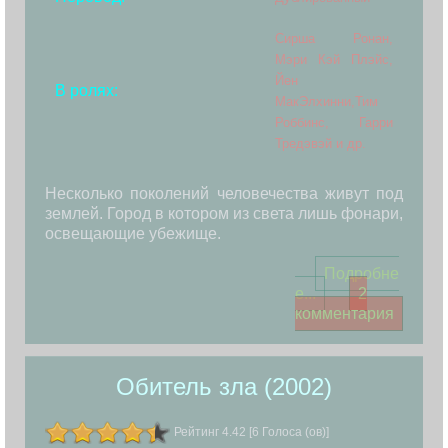
Сирша Ронан,
Мэри Кэй Плэйс,
Йен
В ролях:
МакЭлхинни,Тим
Роббинс, Гарри
Тредэвэй и др.
Несколько поколений человечества живут под
землей. Город в котором из света лишь фонари,
освещающие убежище.
Подробне
е...
2
комментария
Обитель зла (2002)
Рейтинг 4.42 [6 Голоса (ов)]