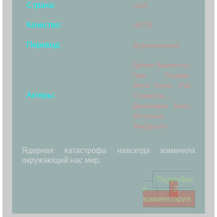
Страна:
США
Качество:
HD720
Перевод:
Дублированный
Дензел Вашингтон,
Гари Олдман,
Мила Кунис, Рэй
Актеры:
Стивенсон,
Дженнифер Билз,
Малкольм
МакДауэлл,
Ядерная катастрофа навсегда изменила
окружающий нас мир.
Подробне
е...
2
комментария