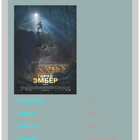
Год выхода:
2008
Страна:
США
Качество:
HD720
Перевод:
Дублированный