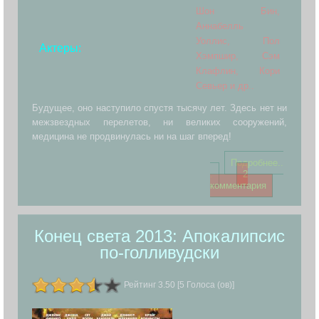
Шон Бин,
Аннабелль
Уоллис, Пол
Актеры:
Хэмпшир, Сэм
Клафлин, Кори
Севьер и др..
Будущее, оно наступило спустя тысячу лет. Здесь нет ни
межзвездных перелетов, ни великих сооружений,
медицина не продвинулась ни на шаг вперед!
Подробнее..
.
2
комментария
Конец света 2013: Апокалипсис
по-голливудски
Рейтинг 3.50 [5 Голоса (ов)]