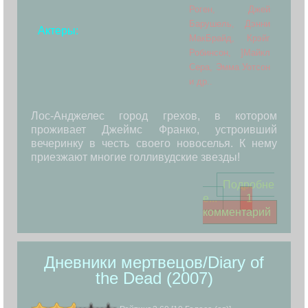
Роген, Джей
Барушель, Дэнни
Актеры:
МакБрайд, Крэйг
Робинсон, ]Майкл
Сера, Эмма Уотсон
и др..
Лос-Анджелес город грехов, в котором
проживает Джеймс Франко, устроивший
вечеринку в честь своего новоселья. К нему
приезжают многие голливудские звезды!
Подробне
е...
1
комментарий
Дневники мертвецов/Diary of
the Dead (2007)