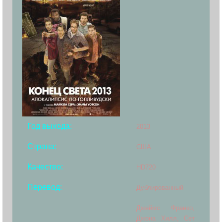
Год выхода:
2013
Страна:
США
Качество:
HD720
Перевод:
Дублированный
Джеймс Франко,
Джона Хилл, Сет