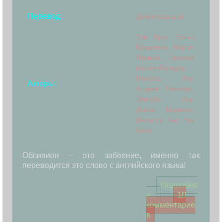
Перевод:
Дублированный
Том Круз, Ольга
Куриленко, Морган
Фриман, Николай
Костер-Вальдау,
Изабель Лоу,
Актеры:
Андреа Райзборо,
Эбигейл Лоу,
Дэвид Мэдисон,
Мелисса Лео, Зои
Белл
Обливион – это забвение, именно так
переводится это слово с английского языка!
Подробне
е...
10
комментарие
в