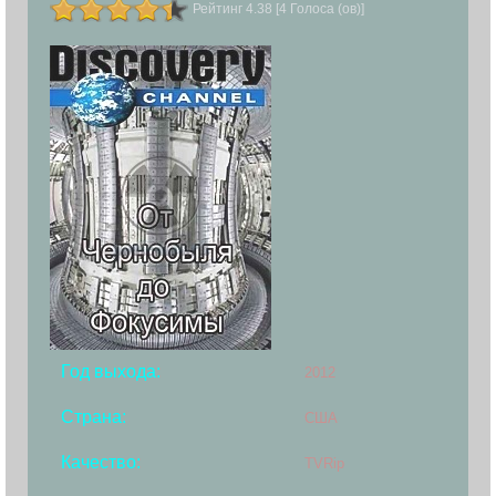
Рейтинг 4.38 [4 Голоса (ов)]
Год выхода:
2012
Страна:
США
Качество:
TVRip