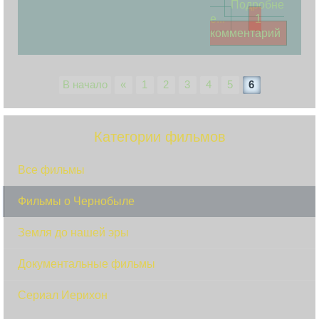
Подробне
е...
1
комментарий
В начало
«
1
2
3
4
5
6
Категории фильмов
Все фильмы
Фильмы о Чернобыле
Земля до нашей эры
Документальные фильмы
Сериал Иерихон