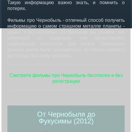
Такую информацию важно знать, и помнить о
потерях.
Фильмы про Чернобыль - отличный способ получить
информацию о самом страшном металле планеты -
уране, и его изотопах. Из фильмов вы узнаете, как
уберечься от радиации, что представляет
наибольшую опасность для жизни. Некоторые
данные ранее были засекречены, но теперь наконец
доступны простому человеку.
Смотрите фильмы про Чернобыль бесплатно и без
регистрации
От Чернобыля до
Фукусимы (2012)