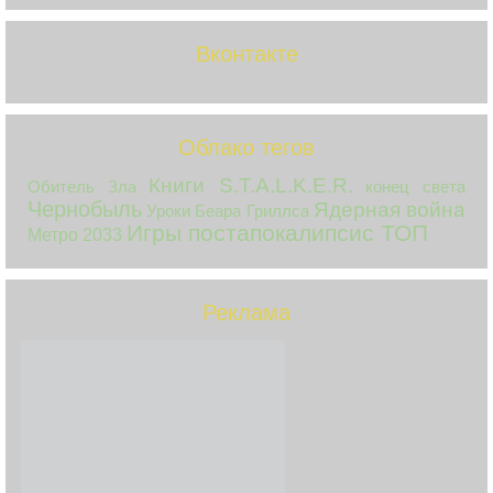
Вконтакте
Облако тегов
Книги S.T.A.L.K.E.R.
Обитель Зла
конец света
Чернобыль
Ядерная война
Уроки Беара Гриллса
Игры постапокалипсис ТОП
Метро 2033
Реклама