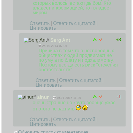
которых волосы встают дыбом. Кто
владеет информацией, тот владеет
миром.
Ответить
|
Ответить с цитатой
|
Цитировать
+3
#
Serg Ant
25.10.2014 07:06
Причина в том что в несвободных
обществах людей продвигают не
по уму а по блату и подхалимству.
Поэтому всегда есть риск "стечения
обстоятельств".
Ответить
|
Ответить с цитатой
|
Цитировать
-1
#
ainur
19.01.2015 11:25
очень страшно но круто вообще ужас
от этого не заснуть
Ответить
|
Ответить с цитатой
|
Цитировать
Обновить список комментариев