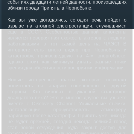
событиях двадцати летней давности, произошедших
вблизи города Припять, в Чернобыле.
Как вы уже догадались, сегодня речь пойдет о
взрыве на атомной электростанции, случившимся
еще в СССР. Особенностью данной киноленты
является невероятная схожесть актеров с людьми,
работающими в тот самой день на ЧАЭС! В
интернете есть много видео про Чернобыль и
катастрофу, произошедшую на 4-м энергоблоке,
однако стоит как минимум узнать разные точки
зрения для объективности восприятия информации.
Новые интересные факты, которые позволят
посмотреть на аварию совершенно с другой
стороны. Кто виноват в ужасной катастрофе
двадцатого века? Это и многое другое вы узнаете
вместе с Discovery Channel. Уникальные съемки,
заставляющие прочувствовать атмосферу,
царившую после катастрофы. Припять уже никогда
не будет прежней, сегодня некогда великий город
стал зоной отчуждения, куда закрыт доступ для
гражданских из-за сильно радиационного фона!