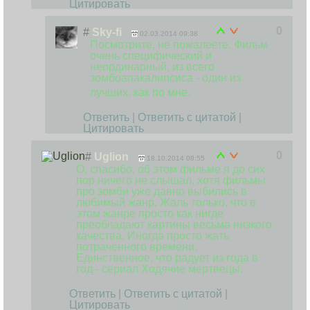
Цитировать
0
#
Sky-fi
02.03.2014 09:38
Посмотрите, не пожалеете. Фильм
очень специфический и
неординарный, из всего
зомбоапакалипси
са - один из
лучших, как по мне.
Ответить
|
Ответить с цитатой
|
Цитировать
0
#
Uglion
18.10.2014 08:55
О, спасибо, об этом фильме я до сих
пор ничего не слышал, хотя фильмы
про зомби уже давно выбились в
любимый жанр. Жаль только, что в
этом жанре просто как нигде
преобладают картины весьма низкого
качества. Иногда просто жать
потраченного времени.
Единственное, что радует из года в
год - сериал Ходячие мертвецы.
Ответить
|
Ответить с цитатой
|
Цитировать