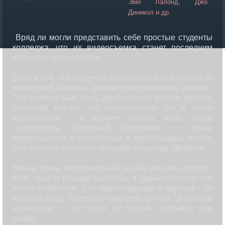
Эми Лалонд, Джо
Диникол и др.
Вряд ли могли представить себе простые студенты
колледжа, что их видеосъемка станет последним
фильмом человечества.
Дело в том, что студенты выпускного курса одного из
колледжей снимали фильм для дипломной работы.
Это должен был быть дешевенький фильм ужасов,
отснятый кое-как. Но превратилось это в нечто
невероятное - в хронику гибели мира. Люди
подверглись страшной пандемии, и стали
превращаться в агресивных и кровожадных зомби.
Все события и снимал молодой оператор, Джейсон.
Фильм очень неординарный, и снят весьма неплохо.
Хоть тема и весьма заезжена, в данном случае это
нечто особенное. Все происходящее в фильме - от
первого лица. Советуэм смотреть фильм "Дневники
мертвецов" - это один из лучших фильмов про
зомби.