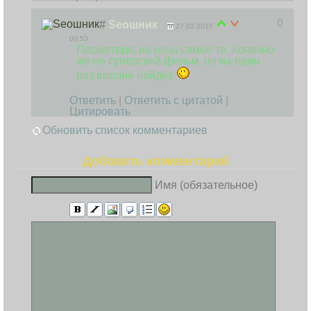
0
#
Seoшник
27.02.2015
00:53
Посмотерл, на ночь самое то. Конечно
же не суперский фильм, но на один
раз вполне пойдёт.
Ответить
|
Ответить с цитатой
|
Цитировать
Обновить список комментариев
Добавить комментарий
Имя (обязательное)