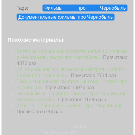
Tags:
Фильмы про Чернобыль
Документальные фильмы про Чернобыль
Похожие материалы:
Битва за Чернобыль смотреть онлайн | Фильмы
о Чернобыле, видео про чернобыль -
Прочитано
4873 раз
От Чернобыля до Фукусимы смотреть онлайн |
Видео про Чернобыль -
Прочитано 2714 раз
Тайны Чернобыля смотреть онлайн | Видео про
Чернобыль -
Прочитано 16076 раз
Экскурсии в Припять, видео про Чернобыль,
смотреть онлайн -
Прочитано 11246 раз
Зона в Чернобыле, видео про Чернобыль -
Прочитано 6793 раз
Twitter
SocButtons v1.5