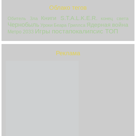
Облако тегов
Книги S.T.A.L.K.E.R.
Обитель Зла
конец света
Чернобыль
Ядерная война
Уроки Беара Гриллса
Игры постапокалипсис ТОП
Метро 2033
Реклама