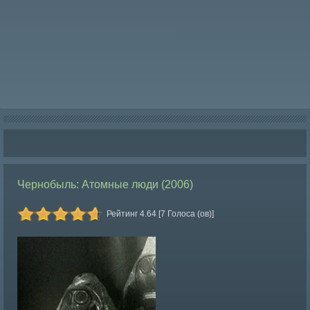
Чернобыль: Атомные люди (2006)
Рейтинг 4.64 [7 Голоса (ов)]