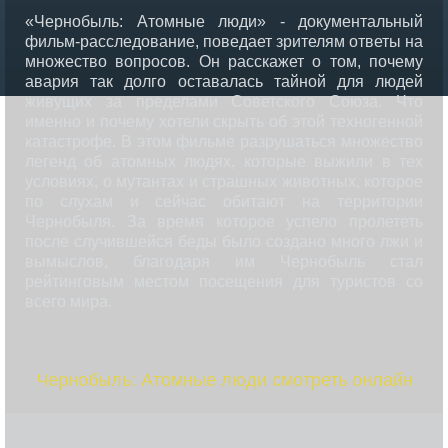
«Чернобыль: Атомные люди» - документальный
фильм-расследование, поведает зрителям ответы на
множество вопросов. Он расскажет о том, почему
авария так долго оставалась тайной для людей
живущих за пределами Советского Союза. Что
именно и почему хотели скрыть об этой техногенной
катастрофе. В этом фильме разрушаться множество
легенд об атомных людях, которые выжили в тех
условиях, о мутантах и страшных животных, которое
по слухам и сейчас обитают на территории
Чернобыля. За время которое успело пролететь
после случившейся беды было создано много лжи и
вымыслов, благодаря им Чернобыль стал
рейтинговым местом посещения для туристов со
всего мира.
Чернобыль: Атомные люди смотреть онлайн