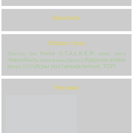
Вконтакте
Облако тегов
Книги S.T.A.L.K.E.R.
Обитель Зла
конец света
Чернобыль
Ядерная война
Уроки Беара Гриллса
Игры постапокалипсис ТОП
Метро 2033
Реклама