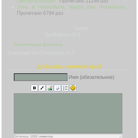
смотреть онлайн -
Прочитано 11246 раз
Зона в Чернобыле, видео про Чернобыль -
Прочитано 6794 раз
Twitter
SocButtons v1.5
Комментарии Вконтакте
Download SocComments v1.3
Добавить комментарий
Имя (обязательное)
Осталось:
1000
символов