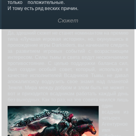
только положительные.
И тому есть ряд веских причин.
Сюжет
Да, здешний сюжет не станет номинантом на премию
типа «Лучшая игровая история», но, окунувшись в
прохождение игры Darksiders, вы начинаете следить
за развитием игровых событий с возрастающим
интересом. Силы тьмы и света ведут нескончаемое
противостояние. С целью поддержки баланса сил,
был создан особый совет, который, используя в
качестве исполнителей Всадников Тьмы, не давал
апокалипсису водрузить свое знамя над планетой
Земля. Мира между добром и злом быть не может –
вот и приходится всадникам работать каждый день
без выходных. Как
то раз, на зов совета явился лишь
один
всадник из
четырех.
Агентурное
имя –