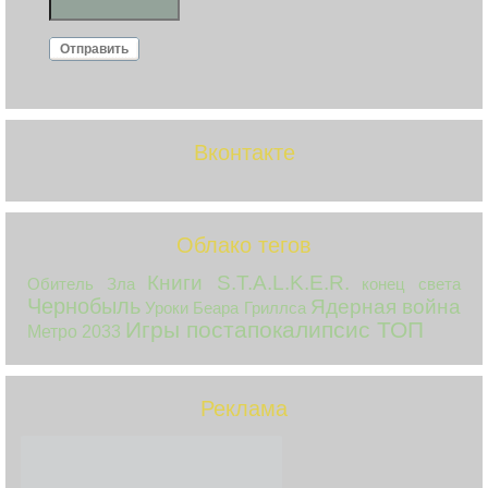
Отправить
Вконтакте
Облако тегов
Книги S.T.A.L.K.E.R.
Обитель Зла
конец света
Чернобыль
Ядерная война
Уроки Беара Гриллса
Игры постапокалипсис ТОП
Метро 2033
Реклама