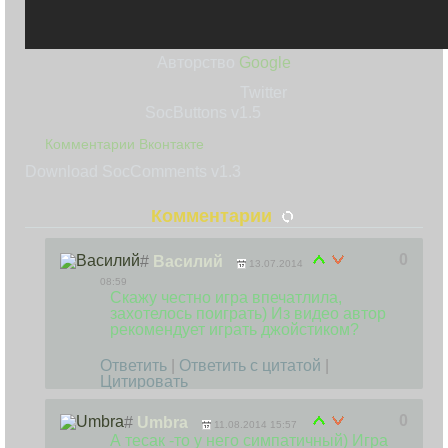
Авторство
Google
Twitter
SocButtons v1.5
Комментарии Вконтакте
Download SocComments v1.3
Комментарии
0
#
Василий
13.07.2014
08:59
Скажу честно игра впечатлила,
захотелось поиграть) Из видео автор
рекомендует играть джойстиком?
Ответить
|
Ответить с цитатой
|
Цитировать
0
#
Umbra
11.08.2014 15:57
А тесак -то у него симпатичный) Игра