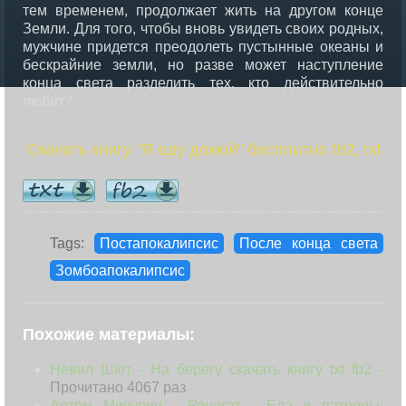
тем временем, продолжает жить на другом конце
Земли. Для того, чтобы вновь увидеть своих родных,
мужчине придется преодолеть пустынные океаны и
бескрайние земли, но разве может наступление
конца света разделить тех, кто действительно
любит?
Скачать книгу "Я еду домой" бесплатно fb2, txt
Tags:
Постапокалипсис
После конца света
Зомбоапокалипсис
Похожие материалы:
Невил Шют - На берегу скачать книгу txt fb2 -
Прочитано 4067 раз
Артём Мичурин - Ренегат - Еда и патроны,