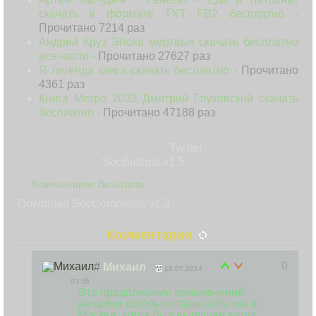
скачать в формате TXT FB2 бесплатно -
Прочитано 7214 раз
Андрей Круз Эпоха мертвых скачать бесплатно
все части -
Прочитано 27627 раз
Я легенда книга скачать бесплатно -
Прочитано
4361 раз
Книга Метро 2033 Дмитрий Глуховский скачать
бесплатно -
Прочитано 47188 раз
Twitter
SocButtons v1.5
Комментарии Вконтакте
Download SocComments v1.3
Комментарии
0
#
Михаил
19.07.2014
03:35
Это продолжение приключений,
началом которых стали события в
Москве, когда был выпущен вирус