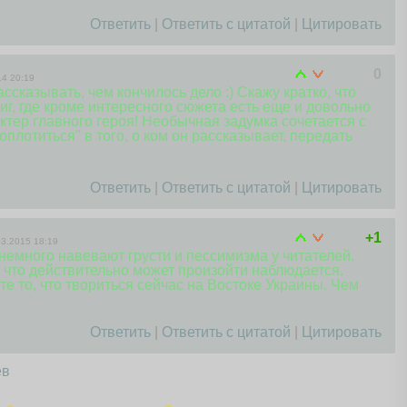
Ответить
|
Ответить с цитатой
|
Цитировать
0
14 20:19
ссказывать, чем кончилось дело :) Скажу кратко, что
ниг, где кроме интересного сюжета есть еще и довольно
тер главного героя! Необычная задумка сочетается с
оплотитьс
я" в того, о ком он рассказывает, передать
Ответить
|
Ответить с цитатой
|
Цитировать
+1
03.2015 18:19
 немного навевают грусти и пессимизма у читателей.
, что действительно может произойти наблюдается.
е то, что твориться сейчас на Востоке Украины. Чем
Ответить
|
Ответить с цитатой
|
Цитировать
ев