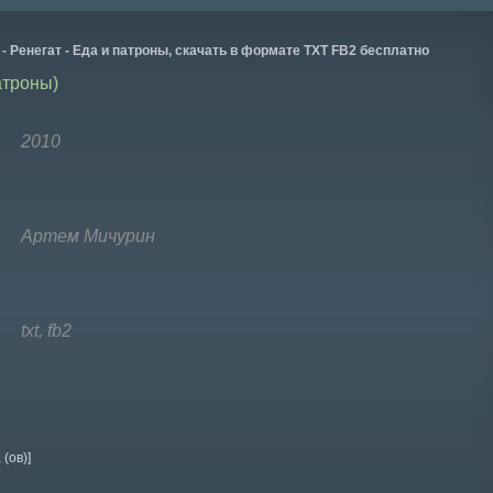
- Ренегат - Еда и патроны, скачать в формате TXT FB2 бесплатно
атроны)
2010
Артем Мичурин
txt, fb2
 (ов)]