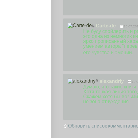
#
Carte-de
25.07.20
Не буду спойлерить и ра
это одна из немногих к
ярко прописанный харак
умением автора "перев
его чувства и эмоции.
#
alexandriy
10.
Думаю, что такие книги
Хотя тонкая линия того
Скажем хотя бы возьмит
не зона отчуждения
Обновить список комментари