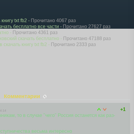
нигу txt fb2 -
Прочитано 4067 раз
ачать бесплатно все части -
Прочитано 27627 раз
атно -
Прочитано 4361 раз
ховский скачать бесплатно -
Прочитано 47188 раз
качать книгу txt fb2 -
Прочитано 2333 раз
Комментарии
+1
4:14
чникам
, то в случае "чего" Россия останется как раз-
тступничества весьма интересно