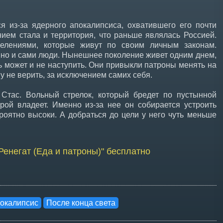
я из-за ядерного апокалипсиса, охватившего его почти
нием стала и территория, что раньше являлась Россией.
елениями, которые живут по своим личным законам.
 но и сами люди. Нынешнее поколение живет одним днем,
ь может и не наступить. Они привыкли патроны менять на
у не верить, за исключением самих себя.
Стас. Вольный стрелок, который бредет по пустынной
рой владеет. Именно из-за нее он собирается устроить
роятно высоки. А добраться до цели у него чуть меньше
"Ренегат (Еда и патроны)" бесплатно
окалипсис
После конца света