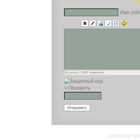
Д
Имя (об
Осталось:
1000
символов
Обновить
Отправить
Оператор бпл