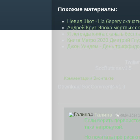
Похожие материалы:
Невил Шют - На берегу скачать к
Андрей Круз Эпоха мертвых ск
Я легенда книга скачать беспл
Книга Метро 2033 Дмитрий Глу
Джон Уиндем - День триффидов с
Twitter
SocButtons v1.5
Комментарии Вконтакте
Download SocComments v1.3
#
Галина
08.04.2014 1
Если верить первоисто
таки нетронутой.
Но почитать про риск о