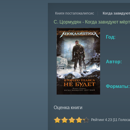
Книги постапокалипсис
Когда завидуют
С. Цормудян - Когда завидуют мёр
Год:
Автор:
Форматы:
Оценка книги
Рейтинг 4.23 [11 Голоса 