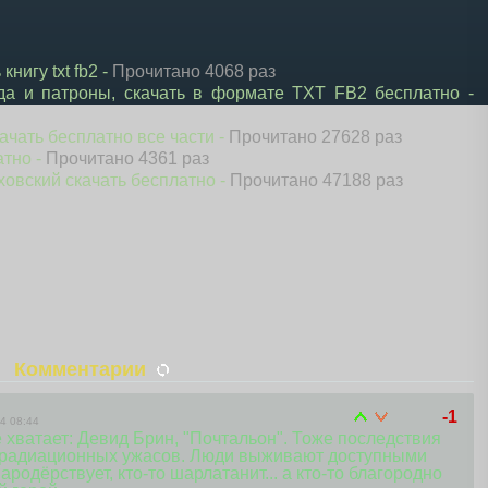
нигу txt fb2 -
Прочитано 4068 раз
да и патроны, скачать в формате TXT FB2 бесплатно -
ачать бесплатно все части -
Прочитано 27628 раз
атно -
Прочитано 4361 раз
ховский скачать бесплатно -
Прочитано 47188 раз
Комментарии
-1
4 08:44
не хватает: Девид Брин, "Почтальон". Тоже последствия
з радиационных ужасов. Люди выживают доступными
ародёрствует, кто-то шарлатанит... а кто-то благородно