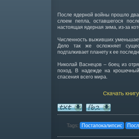
После ядерной войны прошло двадц
слоем пепла, оставшегося посл
настоящая ядерная зима, из-за ко
Численность выживших уменьшается
Дело так же осложняет сущес
подталкивает планету к ее послед
Николай Васнецов – боец из отря
поход. В надежде на крошечный
спасения всего мира.
Скачать книгу
Tags:
Постапокалипсис
Посл