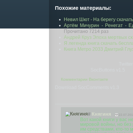
Похожие материалы:
Невил Шют - На берегу скачать к
Артём Мичурин - Ренегат - Е
Прочитано 7214 раз
Андрей Круз Эпоха мертвых ск
Я легенда книга скачать беспл
Книга Метро 2033 Дмитрий Глу
Twitter
SocButtons v1.5
Комментарии Вконтакте
Download SocComments v1.3
#
Княгиня
22.07.201
Вот какой книги у вас 
мировой войны, но бе
им средствами, кто-то м