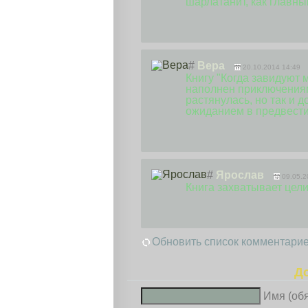
шарлатанит, как главны
#
Вера
20.10.2014 14:49
Книгу "Когда завидуют
наполнен приключениям
растянулась, но так и 
ожиданием в предвести
#
Ярослав
09.05.2
Книга захватывает цел
Обновить список комментари
Д
Имя (об