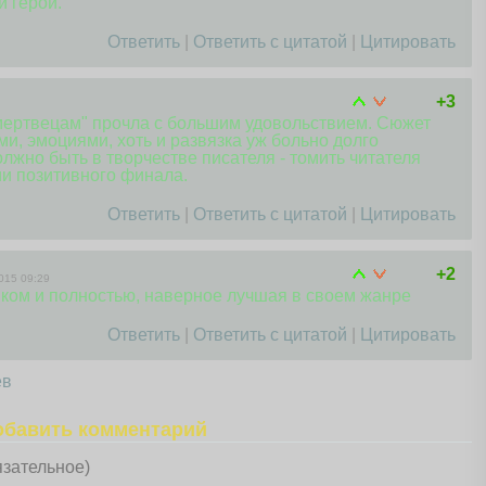
й герой.
Ответить
|
Ответить с цитатой
|
Цитировать
+3
 мертвецам" прочла с большим удовольствием. Сюжет
и, эмоциями, хоть и развязка уж больно долго
должно быть в творчестве писателя - томить читателя
и позитивного финала.
Ответить
|
Ответить с цитатой
|
Цитировать
+2
015 09:29
иком и полностью, наверное лучшая в своем жанре
Ответить
|
Ответить с цитатой
|
Цитировать
ев
обавить комментарий
язательное)