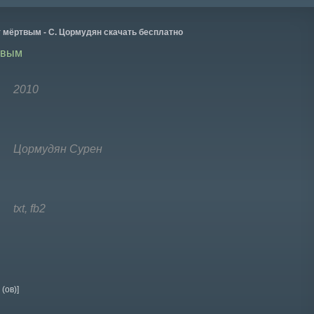
 мёртвым - С. Цормудян скачать бесплатно
твым
2010
Цормудян Сурен
txt, fb2
(ов)]