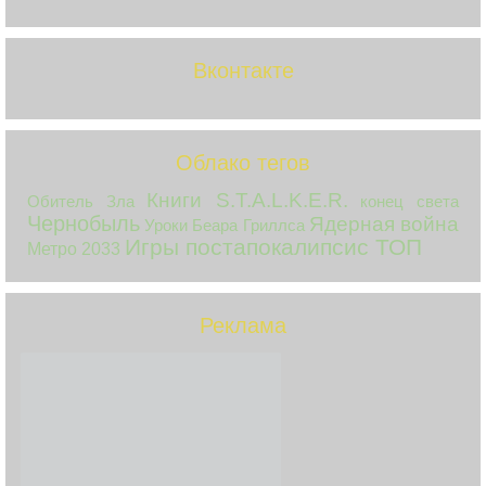
Вконтакте
Облако тегов
Книги S.T.A.L.K.E.R.
Обитель Зла
конец света
Чернобыль
Ядерная война
Уроки Беара Гриллса
Игры постапокалипсис ТОП
Метро 2033
Реклама