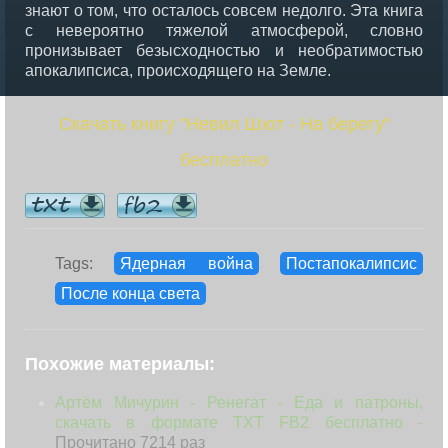
знают о том, что осталось совсем недолго. Эта книга
с невероятно тяжелой атмосферой, словно
пронизывает безысходностью и необратимостью
апокалипсиса, происходящего на Земле.
Скачать книгу "Невил Шют - На берегу"
бесплатно
Tags:
Ядерная война
Постапокалипсис
После конца света
Похожие материалы:
Артём Мичурин - Ренегат - Еда и патроны,
скачать в формате TXT FB2 бесплатно -
Прочитано 7214 раз