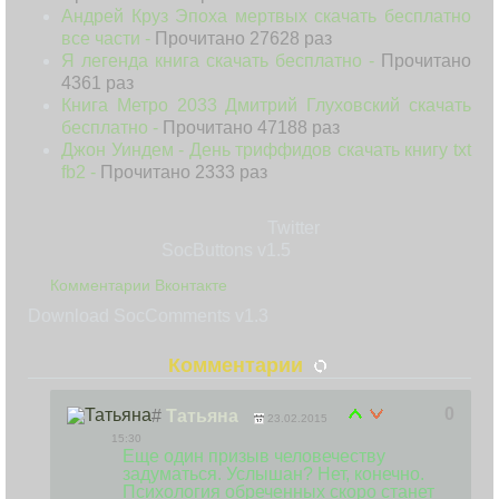
Андрей Круз Эпоха мертвых скачать бесплатно
все части -
Прочитано 27628 раз
Я легенда книга скачать бесплатно -
Прочитано
4361 раз
Книга Метро 2033 Дмитрий Глуховский скачать
бесплатно -
Прочитано 47188 раз
Джон Уиндем - День триффидов скачать книгу txt
fb2 -
Прочитано 2333 раз
Twitter
SocButtons v1.5
Комментарии Вконтакте
Download SocComments v1.3
Комментарии
0
#
Татьяна
23.02.2015
15:30
Еще один призыв человечеству
задуматься. Услышан? Нет, конечно.
Психология обреченных скоро станет