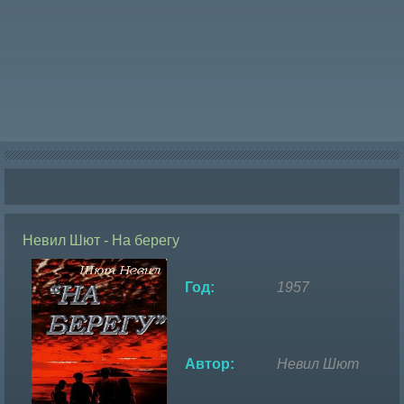
Невил Шют - На берегу
Год:
1957
Автор:
Невил Шют